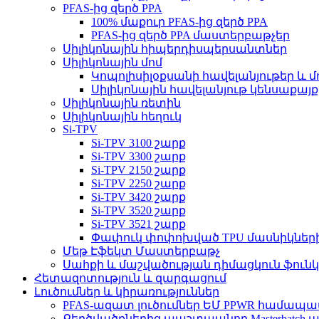
PFAS-ից զերծ PPA
100% մաքուր PFAS-ից զերծ PPA
PFAS-ից զերծ PPA մաստերբաթչեր
Սիլիկոնային հիպերդիսպերսանտներ
Սիլիկոնային մոմ
Կոպոլիսիլօքսանի հավելանյութեր և
Սիլիկոնային հավելանյութ կենսաքայք
Սիլիկոնային ռետին
Սիլիկոնային հեղուկ
Si-TPV
Si-TPV 3100 շարք
Si-TPV 3300 շարք
Si-TPV 2150 շարք
Si-TPV 2250 շարք
Si-TPV 3420 շարք
Si-TPV 3520 շարք
Si-TPV 3521 շարք
Փափուկ փոփոխված TPU մասնիկների
Մեթ Էֆեկտ Մաստերբաթչ
Սահքի և մաշվածության դիմացկուն ֆունկ
Հետազոտություն և զարգացում
Լուծումներ և կիրառություններ
PFAS-ազատ լուծումներ ԵՄ PPWR համա
Քերծվածքներից պաշտպանող Masterbatch