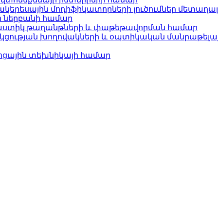
մակերեսային մոդիֆիկատորների լուծումներ մետաղա
ի ներբանի համար
 պլաստիկ թաղանթների և փաթեթավորման համար
կցության խողովակների և օպտիկական մանրաթելա
նոցային տեխնիկայի համար